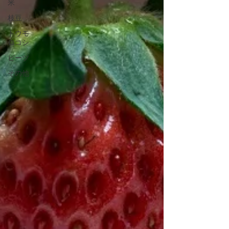
米
枝豆
トウモ
ロコシ
ビーツ
その他