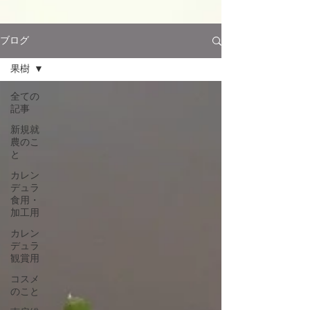
ブログ
果樹
全ての
記事
新規就
農のこ
と
カレン
デュラ
食用・
加工用
カレン
デュラ
観賞用
コスメ
のこと