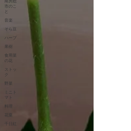
南房総
市のこ
と
音楽
そら豆
ハーブ
果樹
食用菜
の花
ストッ
ク
野菜
ミニト
マト
料理
花粟
千日紅