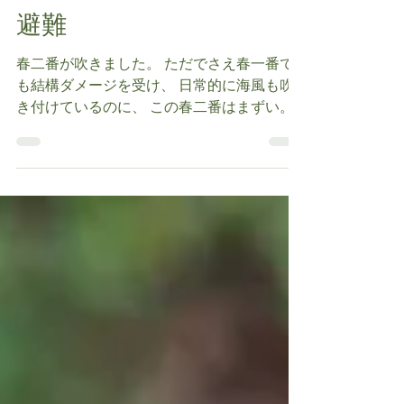
berekenomura
2017年2月22日
読了時間: 1分
避難
春二番が吹きました。 ただでさえ春一番で
も結構ダメージを受け、 日常的に海風も吹
き付けているのに、 この春二番はまずい。
ということで、 家の中の温かいところに一
時中。