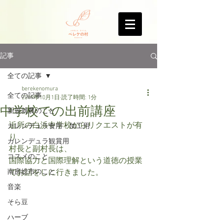
記事
全ての記事
berekenomura
全ての記事
2019年10月1日
読了時間: 1分
中学校での出前講座
新規就農のこと
近所の白浜中学校からリクエストが有
カレンデュラ食用・加工用
り、
カレンデュラ観賞用
村長と副村長は、
コスメのこと
国際協力と国際理解という道徳の授業
南房総市のこと
でお話をしに行きました。
音楽
そら豆
ハーブ