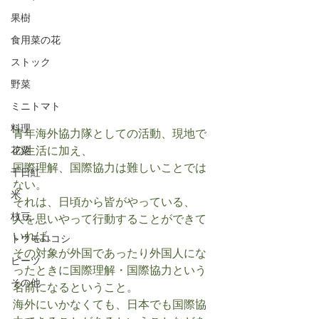
果樹
食用菜の花
ストック
野菜
ミニトマト
料理
青年海外協力隊としての活動、現地で
の生活に加え、
花粟
国際理解、国際協力は難しいことでは
千日紅
ない。
米
それは、日頃から皆がやっている、
枝豆
人を思いやって行動することができて
いれば、
トウモロコシ
その対象が外国であったり外国人にな
ビーツ
ったときに国際理解・国際協力という
その他
名前になるということ。
海外にいかなくても、日本でも国際協