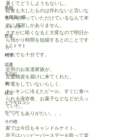
暑くてどうしようもないし、
果樹
給食も大したものは作れないと言いな
食用菜の花
がらも作っていただけているなんて本
当に感謝しかありません。
ストック
さすがに暗くなると大変なので明日か
野菜
ら預かり時間を短縮するとのことです
ミニトマト
が、
それでも十分です。
料理
花粟
近所のお友達家族が、
千日紅
支援物資を届けに来てくれた。
米
停電をしていないらしく、
キンキンに冷えたビール、すぐに食べ
枝豆
られる保存食、お菓子などなどが入っ
トウモロコシ
ていた。
ビーツ
とってもありがたい。。。
その他
家では今日もキャンドルナイト。
息子はハッピーバースデーを歌って楽