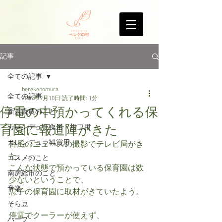
記事
全ての記事
berekenomura
全ての記事
2019年9月10日
読了時間: 1分
停電の中預かってくれる保
新規就農のこと
育園に報道陣がきた
カレンデュラ食用・加工用
カレンデュラ観賞用
台風のニュースの撮影でテレビ局がき
た。
コスメのこと
こんな状態で預かっている保育園は数
南房総市のこと
少ないということで、
音楽
息子の保育園に取材がきていたよう。
そら豆
停電でクーラーが使えず、
ハーブ