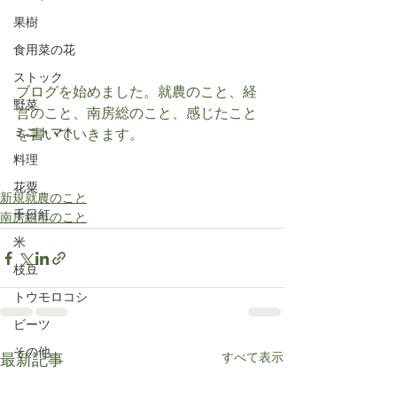
果樹
食用菜の花
ストック
ブログを始めました。就農のこと、経
野菜
営のこと、南房総のこと、感じたこと
ミニトマト
を書いていきます。
料理
花粟
新規就農のこと
千日紅
南房総市のこと
米
枝豆
トウモロコシ
ビーツ
その他
すべて表示
最新記事