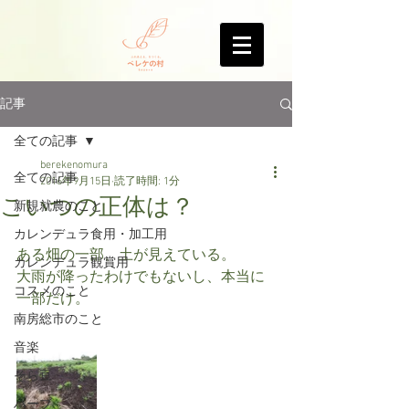
記事
全ての記事
berekenomura
全ての記事
2016年9月15日
読了時間: 1分
こいつの正体は？
新規就農のこと
カレンデュラ食用・加工用
ある畑の一部、土が見えている。
カレンデュラ観賞用
大雨が降ったわけでもないし、本当に
コスメのこと
一部だけ。
南房総市のこと
音楽
そら豆
ハーブ