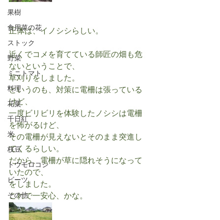
果樹
食用菜の花
正体は、イノシシらしい。
ストック
近くでコメを育てている師匠の畑も危
野菜
ないということで、
ミニトマト
草刈りをしました。
料理
というのも、対策に電柵は張っている
けど、
花粟
一度ビリビリを体験したノシシは電柵
千日紅
を怖がるけど、
米
その電柵が見えないとそのまま突進し
てくるらしい。
枝豆
だから、電柵が草に隠れそうになって
トウモロコシ
いたので、
ビーツ
をしました。
その他
これで一安心、かな。