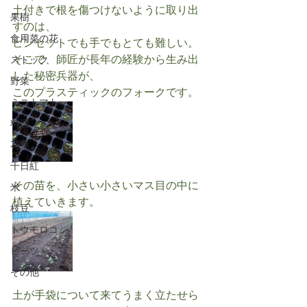
土付きで根を傷つけないように取り出
果樹
すのは、
食用菜の花
ピンセットでも手でもとても難しい。
そこで、師匠が長年の経験から生み出
ストック
した秘密兵器が、
野菜
このプラスティックのフォークです。
ミニトマト
料理
花粟
千日紅
その苗を、小さい小さいマス目の中に
米
植えていきます。
枝豆
トウモロコシ
ビーツ
その他
土が手袋について来てうまく立たせら