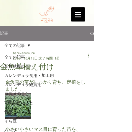
記事
全ての記事
berekenomura
全ての記事
2016年10月13日
読了時間: 1分
金魚草植え付け
新規就農のこと
カレンデュラ食用・加工用
金魚草の苗がしっかり育ち、定植をし
カレンデュラ観賞用
ました。
コスメのこと
南房総市のこと
音楽
そら豆
小さい小さいマス目に育った苗を、
ハーブ