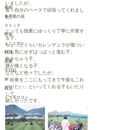
いましたが、
果樹
各々自分のペースで頑張ってくれまし
食用菜の花
た。
ストック
とっても慎重にゆっくり丁寧に作業す
野菜
る子、
ミニトマト
ちょっとぐらいカレンデュラが傷つい
ても気にせずぱっぱっと進む子、
料理
飽きちゃう子、
花粟
腰が痛くなる子、
千日紅
などなど色々でしたが、
米
「給食をここにもってきて午後もこれ
やりたい」といってくれる子もいたり
枝豆
して、
トウモロコシ
嬉しかったです。
ビーツ
その他