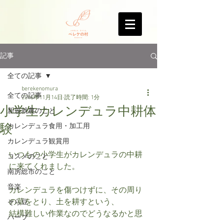
記事
全ての記事
berekenomura
全ての記事
2016年11月14日
読了時間: 1分
小学生カレンデュラ中耕体
新規就農のこと
験
カレンデュラ食用・加工用
カレンデュラ観賞用
いつもの小学生がカレンデュラの中耕
コスメのこと
に来てくれました。
南房総市のこと
音楽
カレンデュラを傷つけずに、その周り
の草をとり、土を耕すという、
そら豆
結構難しい作業なのでどうなるかと思
ハーブ