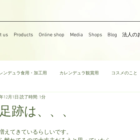
t us
Products
Online shop
Media
Shops
Blog
法人の
レンデュラ食用・加工用
カレンデュラ観賞用
コスメのこと
6年12月1日
読了時間: 1分
果樹
食用菜の花
ストック
野菜
ミニトマト
足跡は、、、
ウモロコシ
ビーツ
その他
増えてきているらしいです。