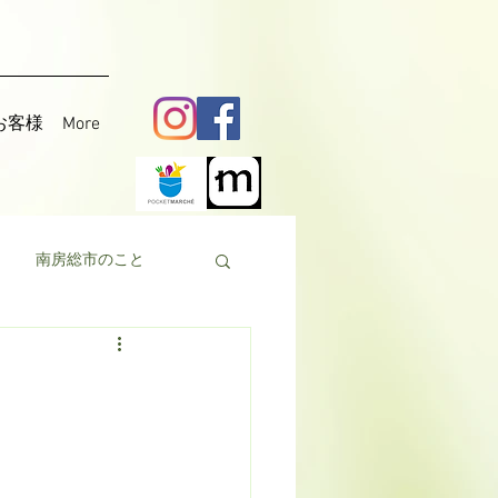
お客様
More
南房総市のこと
料理
花粟