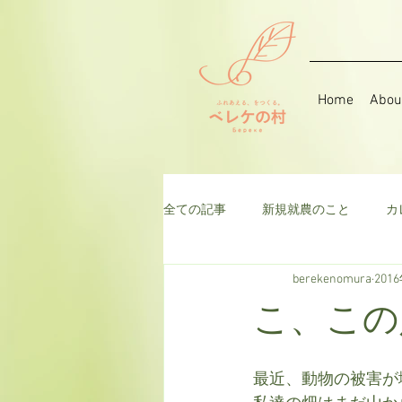
Home
Abou
全ての記事
新規就農のこと
カ
berekenomura
201
音楽
そら豆
ハーブ
こ、この
千日紅
米
枝豆
ト
最近、動物の被害が