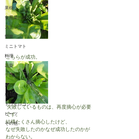
果樹
食用菜の花
ストック
野菜
ミニトマト
料理
こちらが成功。
花粟
千日紅
米
枝豆
トウモロコシ
 失敗しているものは、再度摘心が必要
ビーツ
です。
結構たくさん摘心したけど、
その他
なぜ失敗したのかなぜ成功したのかが
わからない。