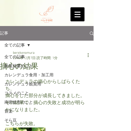
記事
全ての記事
berekenomura
全ての記事
2016年12月7日
読了時間: 1分
摘心の結果
新規就農のこと
カレンデュラ食用・加工用
カレンデュラの摘心からしばらくた
カレンデュラ観賞用
ち、
コスメのこと
摘心をした部分が成長してきました。
南房総市のこと
その結果で、摘心の失敗と成功が明ら
かになりました。
音楽
そら豆
こちらが失敗。
ハーブ