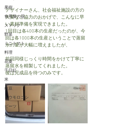
果樹
デザイナーさん、社会福祉施設の方の
食用菜の花
大変なご協力のおかげで、こんなに早
い素材準備を実現できました。
ストック
1回目は各400本の生産だったのが、今
野菜
回は各1000本の生産ということで蒸留
ミニトマト
水の量が大幅に増えましたが、
料理
前回同様じっくり時間をかけて丁寧に
花粟
蒸留水を精製してくれました。
千日紅
後は完成品を待つのみです。
米
枝豆
トウモロコシ
ビーツ
その他