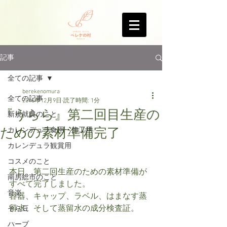
記事
全ての記事
berekenomura
全ての記事
2016年12月9日
読了時間: 1分
『うらら』第二回目生産の
新規就農のこと
ための素材準備完了
カレンデュラ食用・加工用
カレンデュラ観賞用
コスメのこと
本日、第二回生産のための素材準備が
南房総市のこと
すべて完了しました。
音楽
容器、キャップ、ラベル、はまなす蒸
留水、そして蒸留水の成分検査証。
そら豆
...
ハーブ