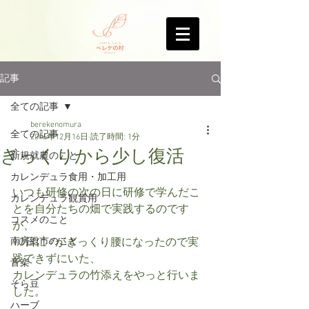
記事
全ての記事
berekenomura
全ての記事
2016年12月16日
読了時間: 1分
ぎっくりから少し復活
新規就農のこと
カレンデュラ食用・加工用
いつも研修の次の日に研修で学んだこ
カレンデュラ観賞用
とを自分たちの畑で実践するのです
コスメのこと
が、
南房総市のこと
10日に♂がぎっくり腰になったので実
践できずにいた、
音楽
カレンデュラの竹添えをやっと行いま
そら豆
した。
ハーブ