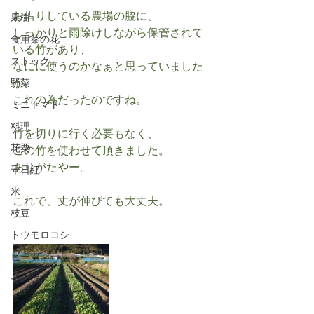
お借りしている農場の脇に、
果樹
しっかりと雨除けしながら保管されて
食用菜の花
いる竹があり、
ストック
なにに使うのかなぁと思っていました
が、
野菜
これの為だったのですね。
ミニトマト
料理
竹を切りに行く必要もなく、
花粟
この竹を使わせて頂きました。
ありがたやー。
千日紅
米
これで、丈が伸びても大丈夫。
枝豆
トウモロコシ
ビーツ
その他