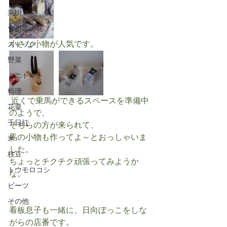
果樹
食用菜の花
小さな小物が人気です。
ストック
野菜
ミニトマト
料理
 近くで乗馬ができるスペースを準備中
花粟
のようで、
千日紅
そちらの方が来られて、
馬の小物も作ってよ～とおっしゃいま
米
した。
枝豆
ちょっとチクチク頑張ってみようか
トウモロコシ
な。
ビーツ
その他
看板息子も一緒に、日向ぼっこをしな
がらの店番です。