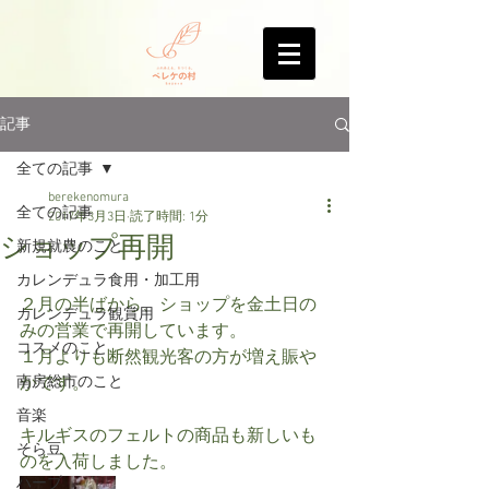
記事
全ての記事
berekenomura
全ての記事
2017年3月3日
読了時間: 1分
ショップ再開
新規就農のこと
カレンデュラ食用・加工用
２月の半ばから、ショップを金土日の
カレンデュラ観賞用
みの営業で再開しています。
コスメのこと
１月よりも断然観光客の方が増え賑や
南房総市のこと
かです。
音楽
キルギスのフェルトの商品も新しいも
そら豆
のを入荷しました。
ハーブ