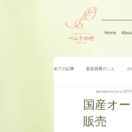
Home
Abou
全ての記事
新規就農のこと
カ
berekenomura
201
音楽
そら豆
ハーブ
国産オー
千日紅
米
枝豆
ト
販売