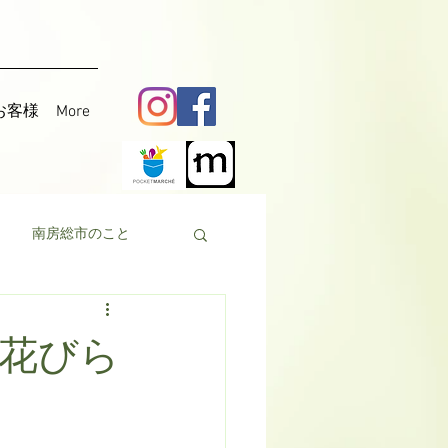
お客様
More
南房総市のこと
料理
花粟
花びら