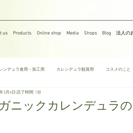
t us
Products
Online shop
Media
Shops
Blog
法人の
レンデュラ食用・加工用
カレンデュラ観賞用
コスメのこと
7年3月6日
読了時間: 1分
果樹
食用菜の花
ストック
野菜
ミニトマト
ガニックカレンデュラの
ウモロコシ
ビーツ
その他