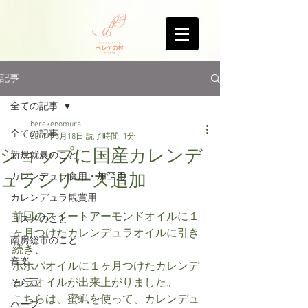
記事
全ての記事
berekenomura
全ての記事
2017年3月18日
読了時間: 1分
ショップに国産カレンデ
新規就農のこと
ュラシリーズ追加
カレンデュラ食用・加工用
カレンデュラ観賞用
前回のスイートアーモンドオイルに１
コスメのこと
ヶ月つけたカレンデュラオイルに引き
南房総市のこと
続き、
音楽
ホホバオイルに１ヶ月つけたカレンデ
ュラオイルが出来上がりました。
そら豆
こちらは、蜜蝋を使って、カレンデュ
ハーブ