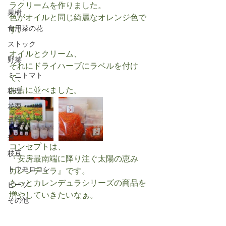
ラクリームを作りました。
果樹
色がオイルと同じ綺麗なオレンジ色で
食用菜の花
す。
ストック
オイルとクリーム、
野菜
それにドライハーブにラベルを付け
ミニトマト
て、
お店に並べました。
料理
花粟
千日紅
米
コンセプトは、
枝豆
『安房最南端に降り注ぐ太陽の恵み　
トウモロコシ
カレンデュラ』です。
もっとカレンデュラシリーズの商品を
ビーツ
増やしていきたいなぁ。
その他