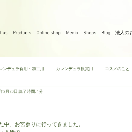
t us
Products
Online shop
Media
Shops
Blog
法人の
レンデュラ食用・加工用
カレンデュラ観賞用
コスメのこと
7年3月30日
読了時間: 1分
果樹
食用菜の花
ストック
野菜
ミニトマト
ウモロコシ
ビーツ
その他
た中、お宮参りに行ってきました。