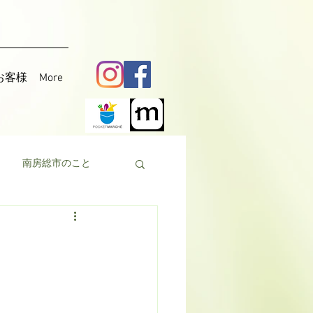
お客様
More
南房総市のこと
料理
花粟