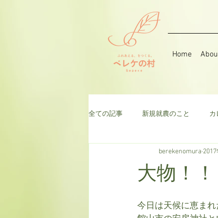
Home
Abou
全ての記事
新規就農のこと
カ
berekenomura
201
音楽
そら豆
ハーブ
大物！！
千日紅
米
枝豆
ト
今日は天候に恵まれ