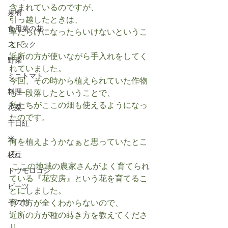
含まれているのですが、
果樹
引っ越したときは、
食用菜の花
草だらけになったらいけないというこ
とで、
ストック
近所の方が使いながら手入れをしてく
野菜
れていました。
ミニトマト
今回、その時から植えられていた作物
料理
も一段落したということで、
私たちがここの畑も使えるようになっ
花粟
たのです。
千日紅
米
何を植えようかなぁと思っていたとこ
ろ、
枝豆
 ここの地域の農家さんがよく育てられ
トウモロコシ
ている『花安房』という花を育てるこ
ビーツ
とにしました。
その他
育て方が全くわからないので、
近所の方が種の蒔き方を教えてくださ