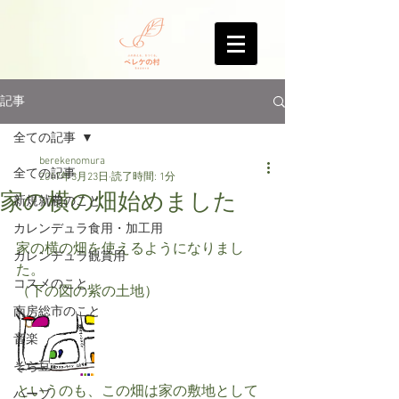
記事
全ての記事
berekenomura
全ての記事
2017年3月23日
読了時間: 1分
家の横の畑始めました
新規就農のこと
カレンデュラ食用・加工用
家の横の畑を使えるようになりまし
カレンデュラ観賞用
た。
コスメのこと
（下の図の紫の土地）
南房総市のこと
音楽
そら豆
というのも、この畑は家の敷地として
ハーブ