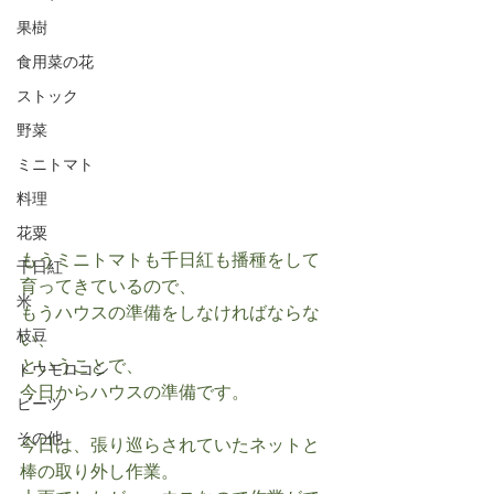
果樹
食用菜の花
ストック
野菜
ミニトマト
料理
花粟
もうミニトマトも千日紅も播種をして
千日紅
育ってきているので、
米
もうハウスの準備をしなければならな
枝豆
い、
ということで、
トウモロコシ
今日からハウスの準備です。
ビーツ
その他
今日は、張り巡らされていたネットと
棒の取り外し作業。