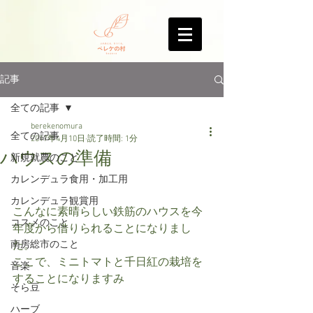
記事
全ての記事
berekenomura
全ての記事
2017年4月10日
読了時間: 1分
ハウスの準備
新規就農のこと
カレンデュラ食用・加工用
カレンデュラ観賞用
こんなに素晴らしい鉄筋のハウスを今
コスメのこと
年度から借りられることになりまし
南房総市のこと
た。
ここで、ミニトマトと千日紅の栽培を
音楽
することになりますみ
そら豆
ハーブ