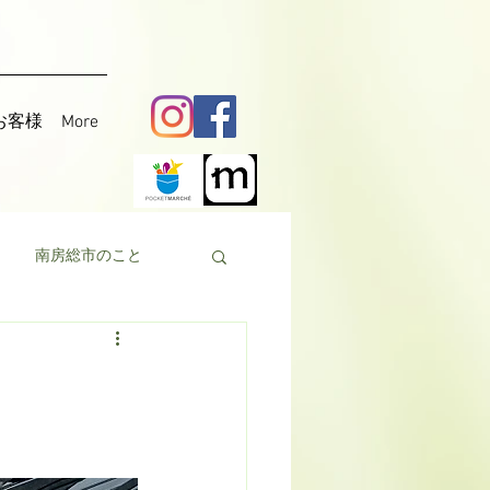
お客様
More
南房総市のこと
料理
花粟