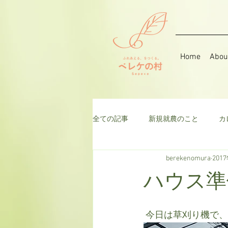
Home
Abou
全ての記事
新規就農のこと
カ
berekenomura
201
音楽
そら豆
ハーブ
ハウス準
千日紅
米
枝豆
ト
 今日は草刈り機で