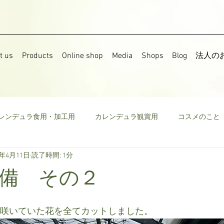
t us
Products
Online shop
Media
Shops
Blog
法人の
レンデュラ食用・加工用
カレンデュラ観賞用
コスメのこと
7年4月11日
読了時間: 1分
果樹
食用菜の花
ストック
野菜
ミニトマト
備 その２
ウモロコシ
ビーツ
その他
、咲いていた花を全てカットしました。