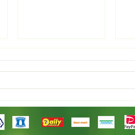
新規就農者研修
国産
くり