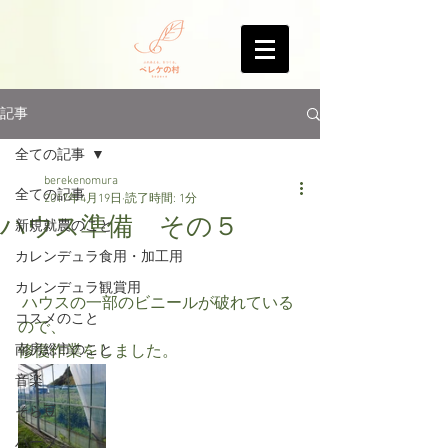
記事
全ての記事
berekenomura
全ての記事
2017年4月19日
読了時間: 1分
ハウス準備 その５
新規就農のこと
カレンデュラ食用・加工用
カレンデュラ観賞用
 ハウスの一部のビニールが破れている
コスメのこと
ので、
南房総市のこと
修復作業をしました。
音楽
そら豆
ハーブ