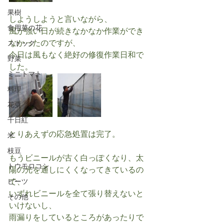
果樹
しようしようと言いながら、
食用菜の花
風が強い日が続きなかなか作業ができ
なかったのですが、
ストック
今日は風もなく絶好の修復作業日和で
野菜
した。
ミニトマト
料理
花粟
千日紅
とりあえずの応急処置は完了。
米
枝豆
もうビニールが古く白っぽくなり、太
トウモロコシ
陽の光を通しにくくなってきているの
で、
ビーツ
いずれビニールを全て張り替えないと
その他
いけないし、
雨漏りをしているところがあったりで