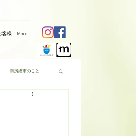
お客様
More
南房総市のこと
料理
花粟