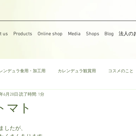
t us
Products
Online shop
Media
Shops
Blog
法人の
レンデュラ食用・加工用
カレンデュラ観賞用
コスメのこと
7年6月28日
読了時間: 1分
果樹
食用菜の花
ストック
野菜
ミニトマト
トマト
ウモロコシ
ビーツ
その他
ましたが、