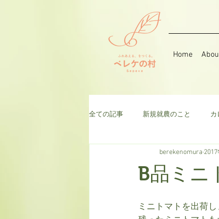
Home
Abou
全ての記事
新規就農のこと
カ
berekenomura
201
音楽
そら豆
ハーブ
B品ミニ
千日紅
米
枝豆
ト
ミニトマトを出荷し