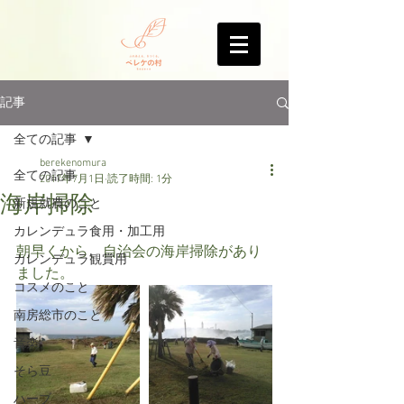
記事
全ての記事
berekenomura
全ての記事
2017年7月1日
読了時間: 1分
海岸掃除
新規就農のこと
カレンデュラ食用・加工用
朝早くから、自治会の海岸掃除があり
カレンデュラ観賞用
ました。
コスメのこと
南房総市のこと
音楽
そら豆
ハーブ