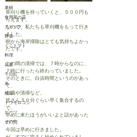
果樹
草刈り機を持っていくと、５００円も
食用菜の花
らえます。
なので、私たちも草刈機をもって行き
ストック
ました。
野菜
朝から海岸掃除はとても気持ちよかっ
ミニトマト
たです。
料理
この間の清掃では、７時からなのに、
花粟
７時に行ったら終わっていました。
千日紅
そのときに、白浜時間というのがあっ
米
て、
会議や清掃など、
枝豆
皆さん３０分ぐらい早く集合するの
トウモロコシ
で、
ビーツ
早めに来たほうがいいよと話があった
その他
ので、
今回は早めに行きました。