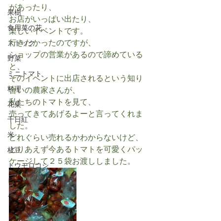
があったり、
果樹
お店がいっぱい出たり、
食用菜の花
楽しいイベントです。
行きたかったのですが、
ストック
ショップの営業があるので諦めている
野菜
と、
ミニトマト
そのイベントに出店されるという知り
料理
合いの農家さんが、
私たちのトマトを見て、
花粟
売ってきてあげるよーと言ってくれま
千日紅
した。
米
どれぐらい売れるかわからないけど、
とりあえず今あるトマトを可愛くパッ
枝豆
ケージして２５袋お渡ししました。
トウモロコシ
ビーツ
その他