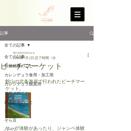
記事
全ての記事
berekenomura
全ての記事
2017年7月2日
読了時間: 1分
ビーチマーケット
新規就農のこと
カレンデュラ食用・加工用
館山の北条海岸で行われたビーチマー
カレンデュラ観賞用
ケット。
コスメのこと
南房総市のこと
音楽
そら豆
サップ体験があったり、ジャンベ体験
ハーブ