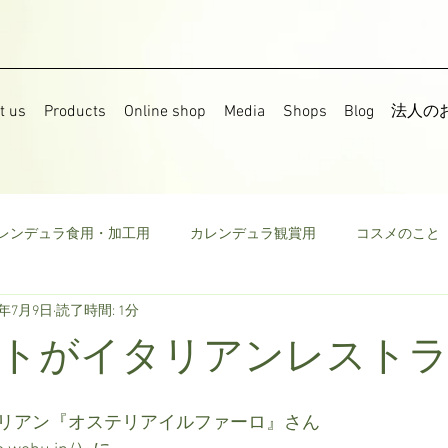
t us
Products
Online shop
Media
Shops
Blog
法人の
レンデュラ食用・加工用
カレンデュラ観賞用
コスメのこと
7年7月9日
読了時間: 1分
果樹
食用菜の花
ストック
野菜
ミニトマト
トがイタリアンレスト
ウモロコシ
ビーツ
その他
リアン『オステリアイルファーロ』さん