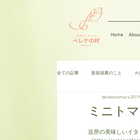
Home
Abou
全ての記事
新規就農のこと
カ
berekenomura
201
音楽
そら豆
ハーブ
ミニトマ
千日紅
米
枝豆
ト
近所の美味しいイタ