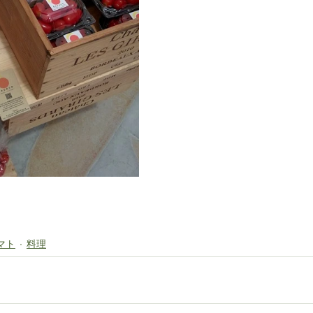
マト
料理