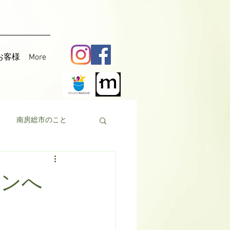
お客様
More
南房総市のこと
料理
花粟
ランへ