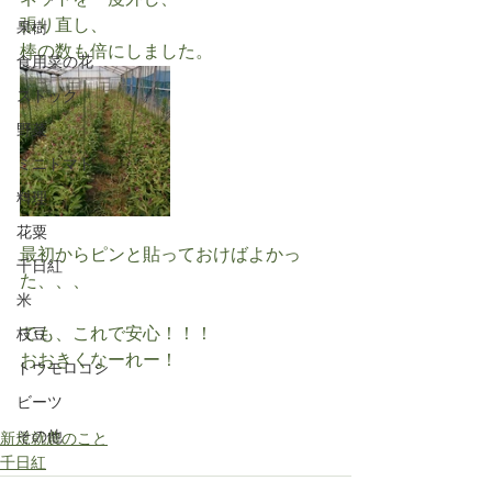
ネットを一度外し、
張り直し、
果樹
棒の数も倍にしました。
食用菜の花
ストック
野菜
ミニトマト
料理
花粟
最初からピンと貼っておけばよかっ
千日紅
た、、、
米
でも、これで安心！！！
枝豆
おおきくなーれー！
トウモロコシ
ビーツ
その他
新規就農のこと
千日紅