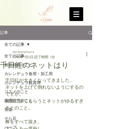
記事
全ての記事
berekenomura
全ての記事
2017年7月6日
読了時間: 1分
千日紅のネットはり
新規就農のこと
カレンデュラ食用・加工用
千日紅が大きくなってきました。
カレンデュラ観賞用
ネットを上げて倒れないようにするの
コスメのこと
ですが、
南房総市のこと
師匠に診てもらうとネットがゆるすぎ
るとのこと。
音楽
そら豆
棒をすべて抜き、
ハーブ