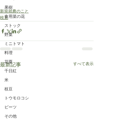
果樹
新規就農のこと
食用菜の花
枝豆
ストック
野菜
ミニトマト
料理
花粟
すべて表示
最新記事
千日紅
米
枝豆
トウモロコシ
ビーツ
その他