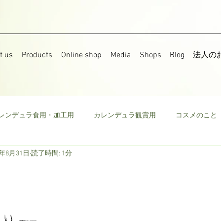
t us
Products
Online shop
Media
Shops
Blog
法人の
レンデュラ食用・加工用
カレンデュラ観賞用
コスメのこと
7年8月31日
読了時間: 1分
果樹
食用菜の花
ストック
野菜
ミニトマト
ウモロコシ
ビーツ
その他