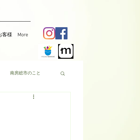
お客様
More
南房総市のこと
料理
花粟