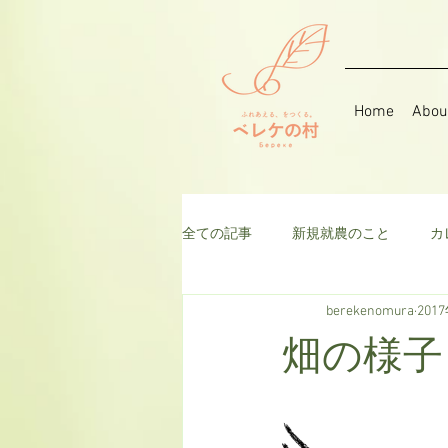
Home
Abou
全ての記事
新規就農のこと
カ
berekenomura
201
音楽
そら豆
ハーブ
畑の様子
千日紅
米
枝豆
ト