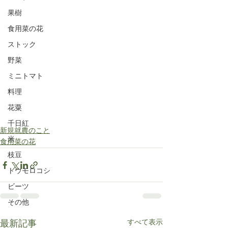
果樹
食用菜の花
ストック
野菜
ミニトマト
料理
花粟
千日紅
新規就農のこと
米
食用菜の花
枝豆
トウモロコシ
ビーツ
その他
すべて表示
最新記事