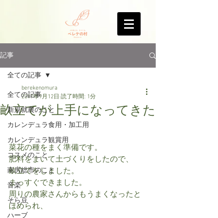
記事
全ての記事
berekenomura
全ての記事
2017年9月12日
読了時間: 1分
畝立てが上手になってきた
新規就農のこと
カレンデュラ食用・加工用
カレンデュラ観賞用
菜花の種をまく準備です。
コスメのこと
肥料をまいて土づくりをしたので、
南房総市のこと
畝立てをしました。
まっすぐできました。
音楽
周りの農家さんからもうまくなったと
そら豆
ほめられ、
ハーブ