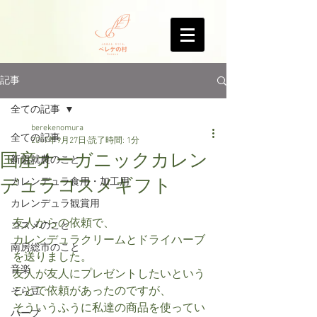
記事
全ての記事
berekenomura
全ての記事
2017年9月27日
読了時間: 1分
国産オーガニックカレン
新規就農のこと
デュラコスメギフト
カレンデュラ食用・加工用
カレンデュラ観賞用
友人からの依頼で、
コスメのこと
カレンデュラクリームとドライハーブ
南房総市のこと
を送りました。
音楽
友人が友人にプレゼントしたいという
ことで依頼があったのですが、
そら豆
そういうふうに私達の商品を使ってい
ハーブ