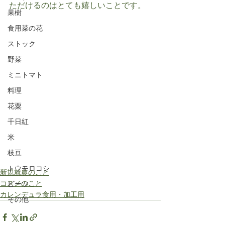
ただけるのはとても嬉しいことです。
果樹
食用菜の花
ストック
野菜
ミニトマト
料理
花粟
千日紅
米
枝豆
トウモロコシ
新規就農のこと
コスメのこと
ビーツ
カレンデュラ食用・加工用
その他