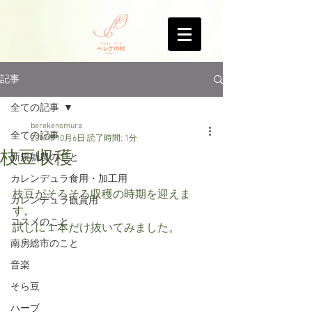
記事
全ての記事
berekenomura
全ての記事
2017年10月6日
読了時間: 1分
枝豆収穫
新規就農のこと
カレンデュラ食用・加工用
枝豆がそろそろ収穫の時期を迎えま
カレンデュラ観賞用
す。
コスメのこと
試しに１本だけ抜いてみました。
南房総市のこと
音楽
そら豆
ハーブ