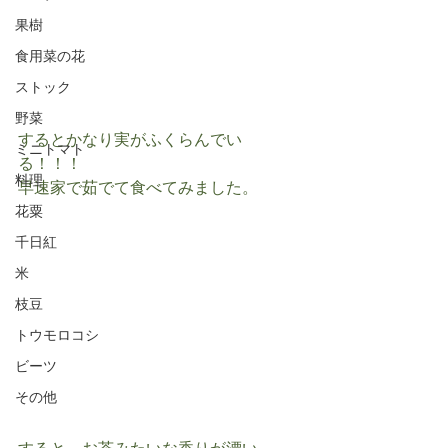
果樹
食用菜の花
ストック
野菜
するとかなり実がふくらんでい
ミニトマト
る！！！
料理
早速家で茹でて食べてみました。
花粟
千日紅
米
枝豆
トウモロコシ
ビーツ
その他