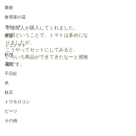
果樹
食用菜の花
ストック
早速友人が購入してくれました。
初回ということで、トマトは多めにな
野菜
りましたが、
ミニトマト
こうやってセットにしてみると、
料理
いろいろ商品ができてきたなーと感無
量です。
花粟
千日紅
米
枝豆
トウモロコシ
ビーツ
その他