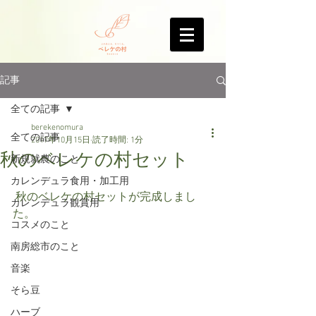
記事
全ての記事
berekenomura
全ての記事
2017年10月15日
読了時間: 1分
秋のベレケの村セット
新規就農のこと
カレンデュラ食用・加工用
 秋のベレケの村セットが完成しまし
カレンデュラ観賞用
た。
コスメのこと
南房総市のこと
音楽
そら豆
ハーブ