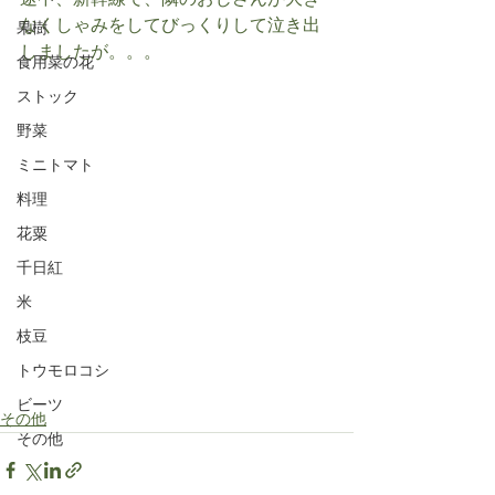
途中、新幹線で、隣のおじさんが大き
なくしゃみをしてびっくりして泣き出
果樹
しましたが。。。
食用菜の花
ストック
野菜
ミニトマト
料理
花粟
千日紅
米
枝豆
トウモロコシ
ビーツ
その他
その他