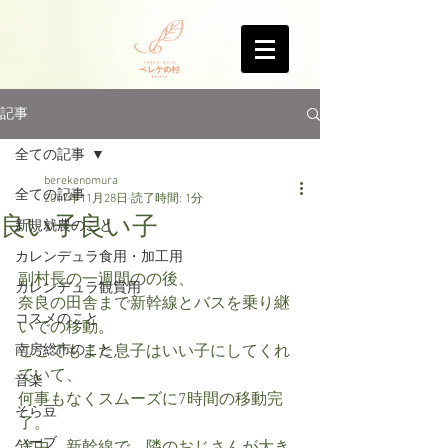
記事
全ての記事
berekenomura
全ての記事
2017年11月28日
読了時間: 1分
良い子良い子
新規就農のこと
カレンデュラ食用・加工用
副村長の一週間のの後、
カレンデュラ観賞用
奈良の田舎まで新幹線とバスを乗り継
コスメのこと
いでの移動。
南房総市のこと
ここでもまた息子はいい子にしてくれ
ていて、
音楽
何事もなくスムーズに7時間の移動完
そら豆
了。
ハーブ