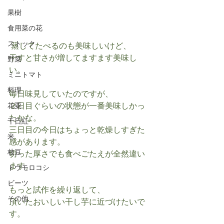
果樹
食用菜の花
ストック
 蒸してたべるのも美味しいけど、
干すと甘さが増してますます美味し
野菜
い。
ミニトマト
料理
毎日味見していたのですが、
２日目ぐらいの状態が一番美味しかっ
花粟
たかな。
千日紅
三日目の今日はちょっと乾燥しすぎた
米
感があります。
枝豆
切った厚さでも食べごたえが全然違い
ます。
トウモロコシ
ビーツ
もっと試作を繰り返して、
その他
頂いたおいしい干し芋に近づけたいで
す。