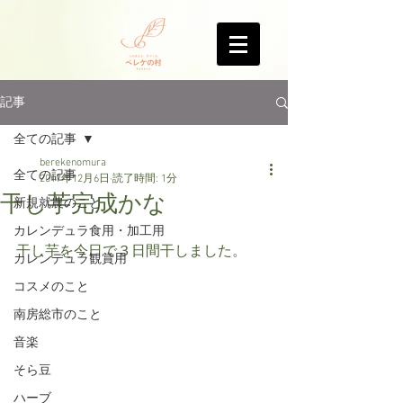
記事
全ての記事
berekenomura
全ての記事
2017年12月6日
読了時間: 1分
干し芋完成かな
新規就農のこと
カレンデュラ食用・加工用
干し芋を今日で３日間干しました。
カレンデュラ観賞用
コスメのこと
南房総市のこと
音楽
そら豆
ハーブ