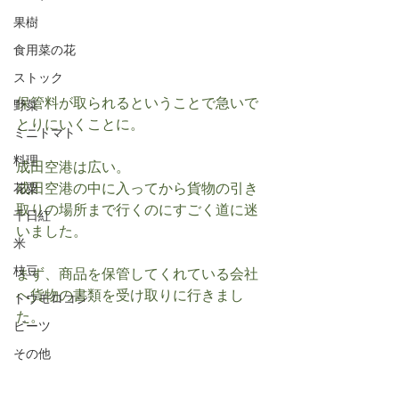
果樹
食用菜の花
ストック
保管料が取られるということで急いで
野菜
とりにいくことに。
ミニトマト
料理
成田空港は広い。
成田空港の中に入ってから貨物の引き
花粟
取りの場所まで行くのにすごく道に迷
千日紅
いました。
米
枝豆
まず、商品を保管してくれている会社
へ貨物の書類を受け取りに行きまし
トウモロコシ
た。
ビーツ
その他