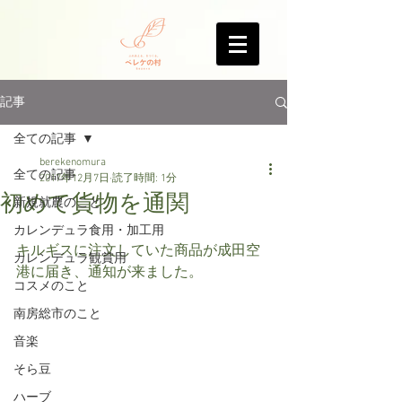
記事
全ての記事
berekenomura
全ての記事
2017年12月7日
読了時間: 1分
初めて貨物を通関
新規就農のこと
カレンデュラ食用・加工用
キルギスに注文していた商品が成田空
カレンデュラ観賞用
港に届き、通知が来ました。
コスメのこと
南房総市のこと
音楽
そら豆
ハーブ