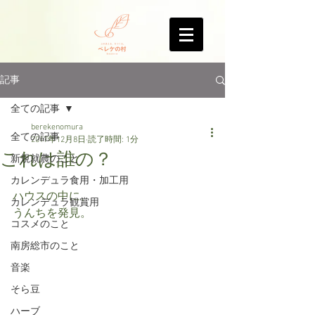
記事
全ての記事
berekenomura
全ての記事
2017年12月8日
読了時間: 1分
これは誰の？
新規就農のこと
カレンデュラ食用・加工用
ハウスの中に、
カレンデュラ観賞用
うんちを発見。
コスメのこと
南房総市のこと
音楽
そら豆
ハーブ