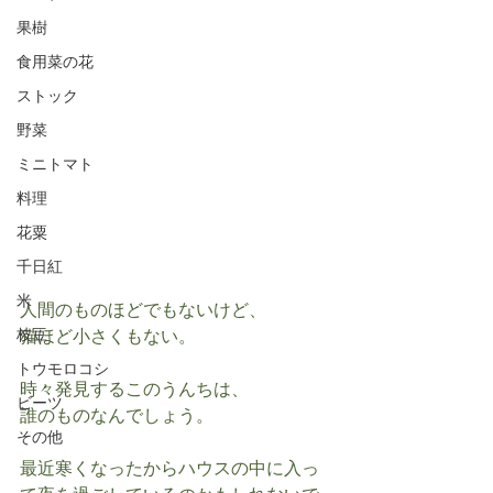
果樹
食用菜の花
ストック
野菜
ミニトマト
料理
花粟
千日紅
米
人間のものほどでもないけど、
猫ほど小さくもない。
枝豆
トウモロコシ
時々発見するこのうんちは、
ビーツ
誰のものなんでしょう。
その他
最近寒くなったからハウスの中に入っ