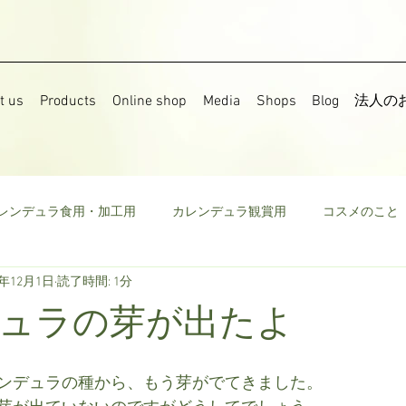
t us
Products
Online shop
Media
Shops
Blog
法人の
レンデュラ食用・加工用
カレンデュラ観賞用
コスメのこと
7年12月1日
読了時間: 1分
果樹
食用菜の花
ストック
野菜
ミニトマト
ュラの芽が出たよ
ウモロコシ
ビーツ
その他
ンデュラの種から、もう芽がでてきました。