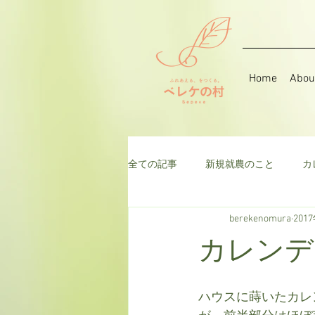
Home
Abou
全ての記事
新規就農のこと
カ
berekenomura
201
音楽
そら豆
ハーブ
カレンデ
千日紅
米
枝豆
ト
ハウスに蒔いたカレ