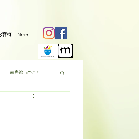
お客様
More
南房総市のこと
料理
花粟