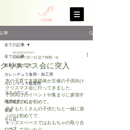
記事
全ての記事
berekenomura
全ての記事
2017年12月11日
読了時間: 1分
クリスマス会に突入
新規就農のこと
カレンデュラ食用・加工用
市の子育て支援団体が主催の子供向け
カレンデュラ観賞用
クリスマス会に行ってきました。
コスメのこと
子供向けのイベントや集まりに参加す
南房総市のこと
るのはこれが初めて。
息子もたくさんの子供たちと一緒に遊
音楽
ぶのは初めてで、
そら豆
キッズスペースではおもちゃの取り合
ハーブ