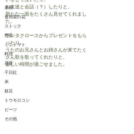
いをして泣いたり、
お友達と会話（？）したりと、
果樹
新たな一面をたくさん見せてくれまし
食用菜の花
た。
ストック
サンタクロースからプレゼントをもら
野菜
ったり、
ミニトマト
うたのお兄さんとお姉さんが来てたく
料理
さん歌を歌ってくれたりと、
花粟
楽しい時間が過ごせました。
千日紅
米
枝豆
トウモロコシ
ビーツ
その他