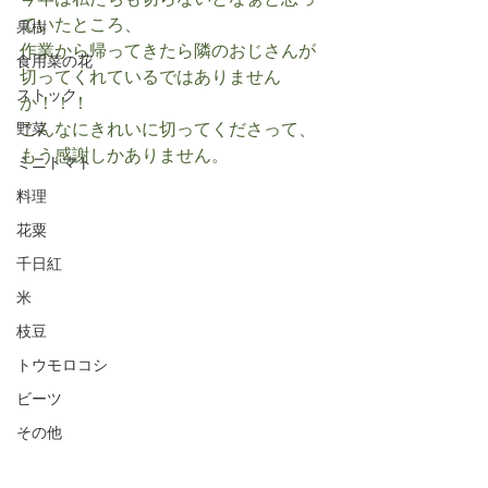
今年は私たちも切らないとなぁと思っ
ていたところ、
果樹
作業から帰ってきたら隣のおじさんが
食用菜の花
切ってくれているではありません
ストック
か！！！
こんなにきれいに切ってくださって、
野菜
もう感謝しかありません。
ミニトマト
料理
花粟
千日紅
米
枝豆
トウモロコシ
ビーツ
その他