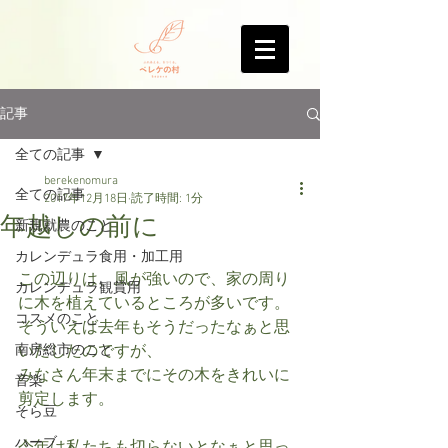
記事
全ての記事
berekenomura
全ての記事
2017年12月18日
読了時間: 1分
年越しの前に
新規就農のこと
カレンデュラ食用・加工用
この辺りは、風が強いので、家の周り
カレンデュラ観賞用
に木を植えているところが多いです。
コスメのこと
そういえば去年もそうだったなぁと思
南房総市のこと
いだしたのですが、
みなさん年末までにその木をきれいに
音楽
剪定します。
そら豆
ハーブ