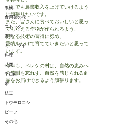
を再考し、
少しでも農業収入を上げていけるよう
果樹
に頑張りたいです。
食用菜の花
また、皆さんに食べておいしいと思っ
ストック
てもらえる作物が作られるよう、
更なる技術の習得に努め、
野菜
愛情をかけて育てていきたいと思って
ミニトマト
います。
料理
花粟
今年も、ベレケの村は、自然の恵みへ
の感謝を忘れず、自然を感じられる商
千日紅
品をお届けできるよう頑張ります。
米
枝豆
トウモロコシ
ビーツ
その他