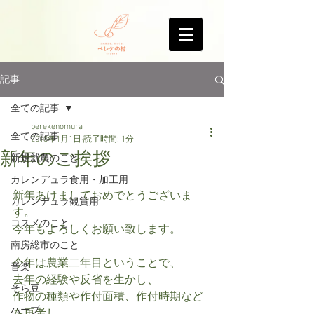
記事
全ての記事
berekenomura
全ての記事
2018年1月1日
読了時間: 1分
新年のご挨拶
新規就農のこと
カレンデュラ食用・加工用
新年あけましておめでとうございま
カレンデュラ観賞用
す。
コスメのこと
今年もよろしくお願い致します。
南房総市のこと
今年は農業二年目ということで、
音楽
去年の経験や反省を生かし、
そら豆
作物の種類や作付面積、作付時期など
ハーブ