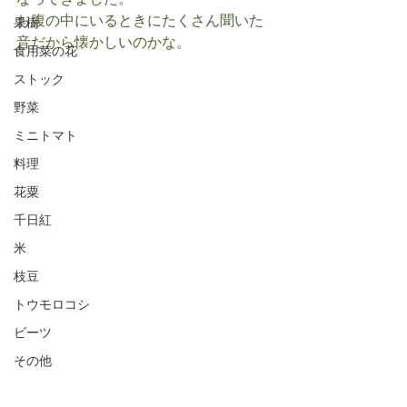
なってきました。
お腹の中にいるときにたくさん聞いた
果樹
音だから懐かしいのかな。
食用菜の花
ストック
野菜
ミニトマト
料理
花粟
千日紅
米
枝豆
トウモロコシ
ビーツ
その他