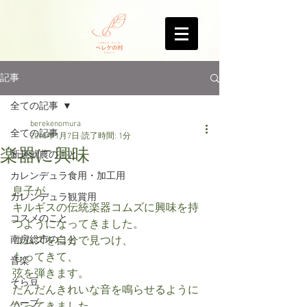
記事
全ての記事
berekenomura
全ての記事
2018年1月7日
読了時間: 1分
楽器に興味
新規就農のこと
カレンデュラ食用・加工用
息子が、
カレンデュラ観賞用
キルギスの伝統楽器コムズに興味を持
コスメのこと
つようになってきました。
南房総市のこと
コムズを自分で見つけ、
もってきて、
音楽
弦を弾きます。
そら豆
だんだんきれいな音を鳴らせるように
ハーブ