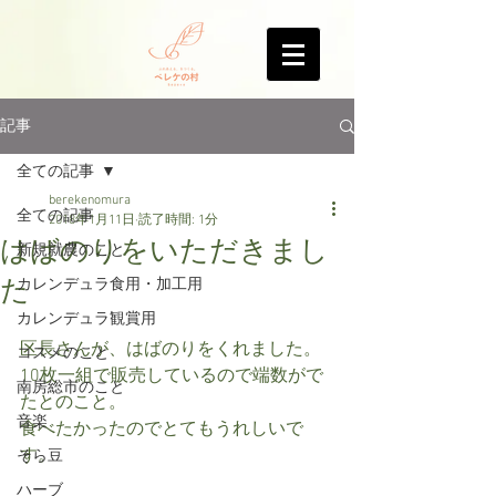
記事
全ての記事
berekenomura
全ての記事
2018年1月11日
読了時間: 1分
はばのりをいただきまし
新規就農のこと
た
カレンデュラ食用・加工用
カレンデュラ観賞用
区長さんが、はばのりをくれました。
コスメのこと
10枚一組で販売しているので端数がで
南房総市のこと
たとのこと。
音楽
食べたかったのでとてもうれしいで
す。
そら豆
ハーブ