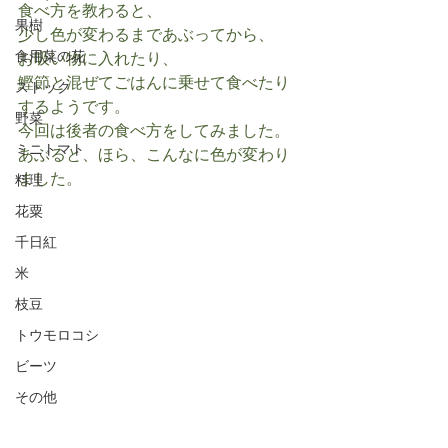
食べ方を教わると、
果樹
少し色が変わるまであぶってから、
食用菜の花
お吸い物に入れたり、
鰹節と混ぜてごはんに乗せて食べたり
ストック
するようです。
野菜
今回は後者の食べ方をしてみました。
ミニトマト
あぶると、ほら、こんなに色が変わり
ました。
料理
花粟
千日紅
米
枝豆
トウモロコシ
ビーツ
その他