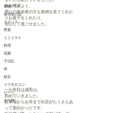
ないか心配していましたが、
終始機嫌よく、
果樹
周りの参加者の方も面倒を見てくれた
食用菜の花
りお菓子をくれたり、
ストック
安心して過ごせました。
野菜
ミニトマト
料理
花粟
千日紅
米
枝豆
トウモロコシ
一か所目は成田山。
ビーツ
初めていきました。
その他
駐車場からお寺まで出店がたくさんあ
って面白かったです。