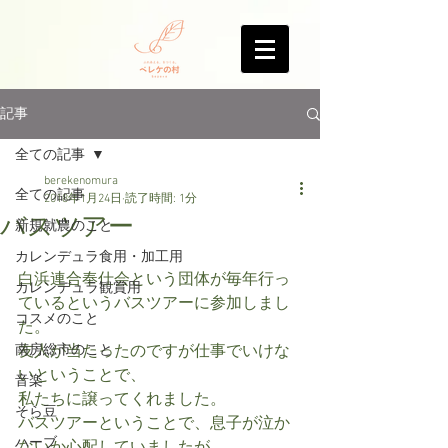
記事
全ての記事
berekenomura
全ての記事
2018年1月24日
読了時間: 1分
バスツアー
新規就農のこと
カレンデュラ食用・加工用
白浜連合奉仕会という団体が毎年行っ
カレンデュラ観賞用
ているというバスツアーに参加しまし
コスメのこと
た。
南房総市のこと
友人が当たったのですが仕事でいけな
いということで、
音楽
私たちに譲ってくれました。
そら豆
バスツアーということで、息子が泣か
ハーブ