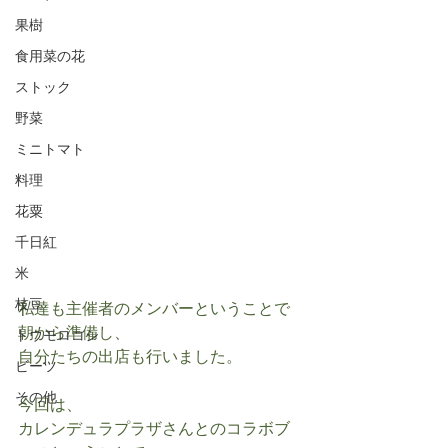
果樹
食用菜の花
ストック
野菜
ミニトマト
料理
花粟
千日紅
米
枝豆
私達も主催者のメンバーということで
朝から準備し、
トウモロコシ
自分たちの出店も行いました。
ビーツ
その他
今回は、
カレンデュラプラザさんとのコラボブ