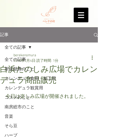
記事
全ての記事
berekenomura
全ての記事
2018年2月4日
読了時間: 1分
白浜たのしみ広場でカレン
新規就農のこと
デュラ商品販売
カレンデュラ食用・加工用
カレンデュラ観賞用
今日は楽しみ広場が開催されました。
コスメのこと
南房総市のこと
音楽
そら豆
ハーブ