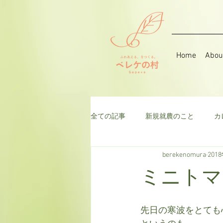
Home
Abou
全ての記事
新規就農のこと
カ
berekenomura
201
音楽
そら豆
ハーブ
ミニトマ
千日紅
米
枝豆
ト
先日の寒波をとても