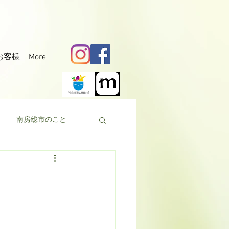
お客様
More
南房総市のこと
料理
花粟