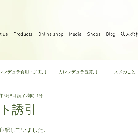
t us
Products
Online shop
Media
Shops
Blog
法人の
レンデュラ食用・加工用
カレンデュラ観賞用
コスメのこと
8年3月9日
読了時間: 1分
果樹
食用菜の花
ストック
野菜
ミニトマト
ト誘引
ウモロコシ
ビーツ
その他
心配していました。