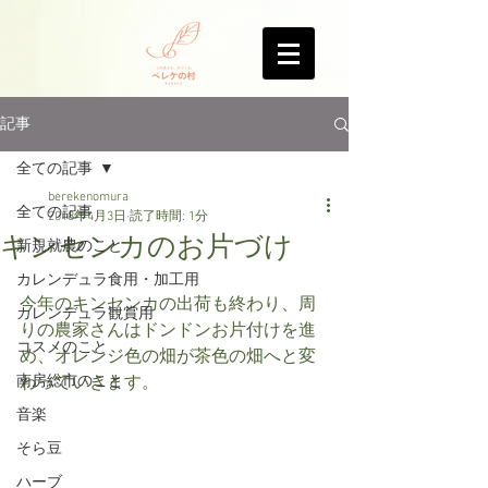
記事
全ての記事
berekenomura
全ての記事
2018年4月3日
読了時間: 1分
キンセンカのお片づけ
新規就農のこと
カレンデュラ食用・加工用
今年のキンセンカの出荷も終わり、周
カレンデュラ観賞用
りの農家さんはドンドンお片付けを進
コスメのこと
め、オレンジ色の畑が茶色の畑へと変
南房総市のこと
わっていきます。
音楽
そら豆
ハーブ