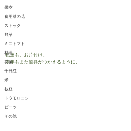
果樹
食用菜の花
ストック
野菜
ミニトマト
料理
私達も、お片付け。
来年もまた道具がつかえるように、
花粟
千日紅
米
枝豆
トウモロコシ
ビーツ
その他