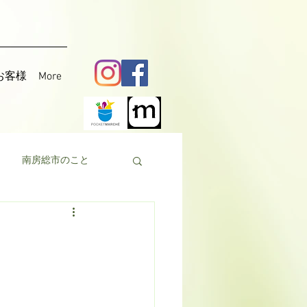
お客様
More
南房総市のこと
料理
花粟