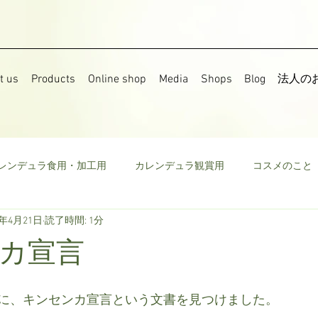
t us
Products
Online shop
Media
Shops
Blog
法人の
レンデュラ食用・加工用
カレンデュラ観賞用
コスメのこと
8年4月21日
読了時間: 1分
果樹
食用菜の花
ストック
野菜
ミニトマト
カ宣言
ウモロコシ
ビーツ
その他
に、キンセンカ宣言という文書を見つけました。