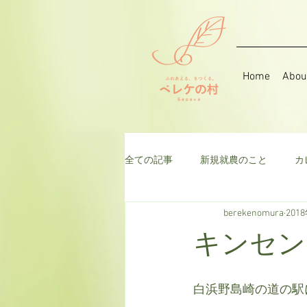
Home
Abou
全ての記事
新規就農のこと
カ
berekenomura
201
音楽
そら豆
ハーブ
キンセン
千日紅
米
枝豆
ト
白浜野島崎の道の駅