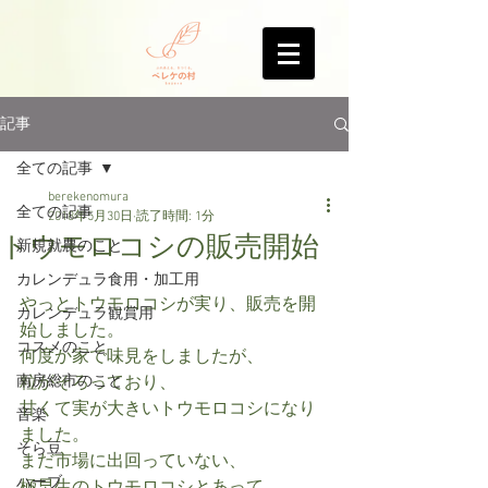
記事
全ての記事
berekenomura
全ての記事
2018年5月30日
読了時間: 1分
トウモロコシの販売開始
新規就農のこと
カレンデュラ食用・加工用
やっとトウモロコシが実り、販売を開
カレンデュラ観賞用
始しました。
コスメのこと
何度か家で味見をしましたが、
南房総市のこと
粒がそろっており、
甘くて実が大きいトウモロコシになり
音楽
ました。
そら豆
まだ市場に出回っていない、
ハーブ