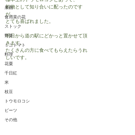
極早生のトウモロコシとあって、
初物として知り合いに配ったのです
果樹
が、
食用菜の花
とても喜ばれました。
ストック
明日から道の駅にどかっと置かせて頂
野菜
きます。
ミニトマト
たくさんの方に食べてもらえたらうれ
料理
しいです。
花粟
千日紅
米
枝豆
トウモロコシ
ビーツ
その他