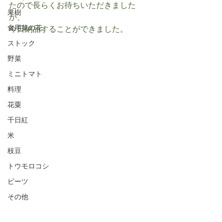
たので長らくお待ちいただきました
果樹
が、
食用菜の花
今日納品することができました。
ストック
野菜
ミニトマト
料理
花粟
千日紅
米
枝豆
トウモロコシ
ビーツ
その他