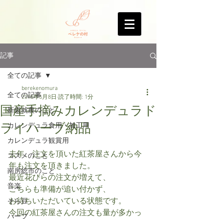
記事
全ての記事
berekenomura
全ての記事
2018年6月8日
読了時間: 1分
国産手摘みカレンデュラド
新規就農のこと
ライハーブ納品
カレンデュラ食用・加工用
カレンデュラ観賞用
去年、注文を頂いた紅茶屋さんから今
コスメのこと
年も注文を頂きました。
南房総市のこと
最近花びらの注文が増えて、
音楽
こちらも準備が追い付かず、
お待ちいただいている状態です。
そら豆
今回の紅茶屋さんの注文も量が多かっ
ハーブ