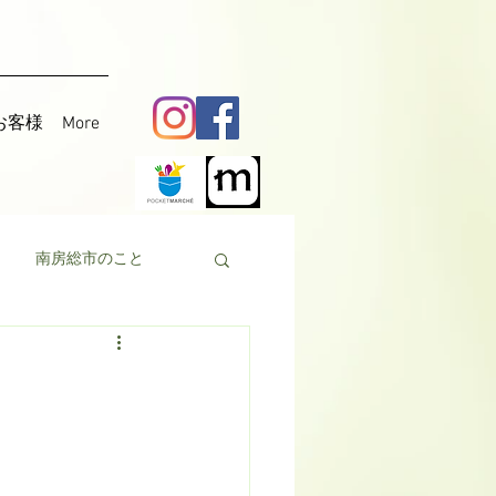
お客様
More
南房総市のこと
料理
花粟