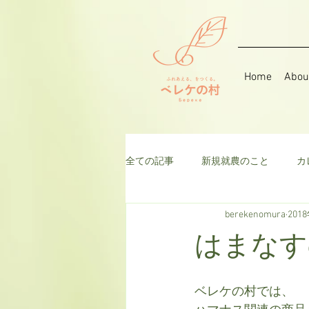
Home
Abou
全ての記事
新規就農のこと
カ
berekenomura
201
音楽
そら豆
ハーブ
はまなす
千日紅
米
枝豆
ト
ベレケの村では、