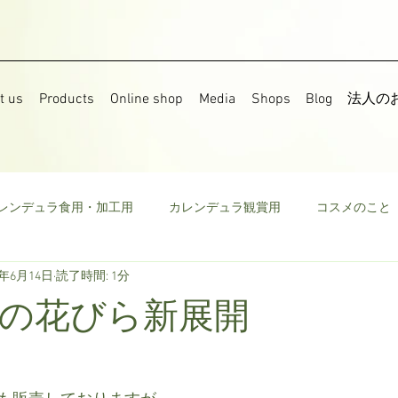
t us
Products
Online shop
Media
Shops
Blog
法人の
レンデュラ食用・加工用
カレンデュラ観賞用
コスメのこと
8年6月14日
読了時間: 1分
果樹
食用菜の花
ストック
野菜
ミニトマト
の花びら新展開
ウモロコシ
ビーツ
その他