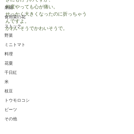
きにも行うのですが、
何度やっても心が痛い。
果樹
せっかく大きくなったのに折っちゃう
食用菜の花
んですよ。
ストック
かわいそうでかわいそうで。
野菜
ミニトマト
料理
花粟
千日紅
米
枝豆
トウモロコシ
ビーツ
その他