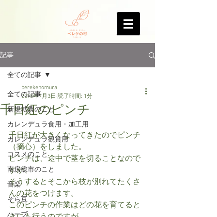
記事
全ての記事
berekenomura
全ての記事
2018年7月3日
読了時間: 1分
千日紅のピンチ
新規就農のこと
カレンデュラ食用・加工用
千日紅が大きくなってきたのでピンチ
カレンデュラ観賞用
（摘心）をしました。
コスメのこと
ピンチは、途中で茎を切ることなので
南房総市のこと
すが、
そうするとそこから枝が別れてたくさ
音楽
んの花をつけます。
そら豆
このピンチの作業はどの花を育てると
ハーブ