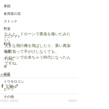
果樹
食用菜の花
ストック
野菜
なんと、ドローンで農薬を撒いたみた
ミニトマト
い。
料理
大きな飛行機を飛ばしたり、重い農薬
を背負って手がけしなくても、
花粟
ドローンで出来ちゃう時代になったん
千日紅
ですね。
米
枝豆
その他
トウモロコシ
ビーツ
その他