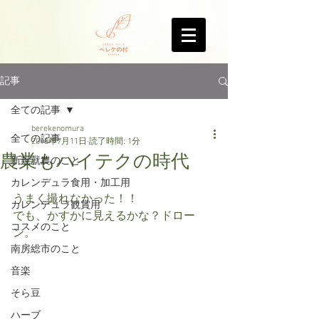
記事
全ての記事
berekenomura
全ての記事
2018年7月11日
読了時間: 1分
農業もハイテクの時代
新規就農のこと
カレンデュラ食用・加工用
うまく撮れなかった！！
カレンデュラ観賞用
でも、かすかに見えるかな？ドロー
コスメのこと
ン。
南房総市のこと
音楽
そら豆
ハーブ